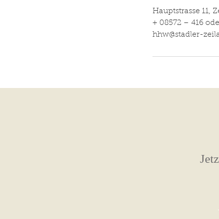
Hauptstrasse 11, 
+ 08572 – 416 ode
hhw@stadler-zeil
Jet