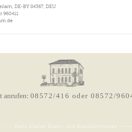
Zeilarn, DE-BY 84367, DEU
r 960411
arn.de
zt anrufen:
08572/416 oder 08572/960
----- Hans Stadler Eisen- und Haushaltswaren ----