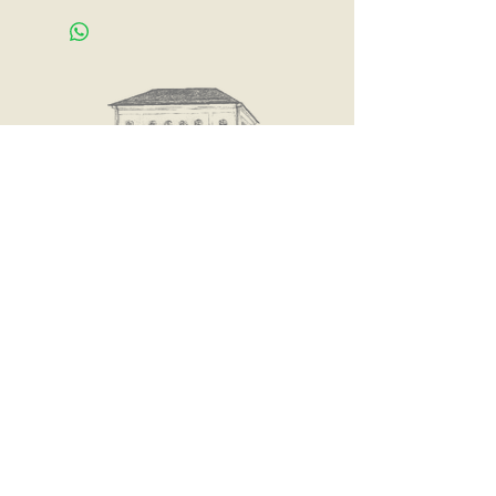
Jetzt
anrufen:
08572/416
oder 08572/960411
----- Hans Stadler Eisen-
und Haushaltswaren -----
© 2016 Zeilarn